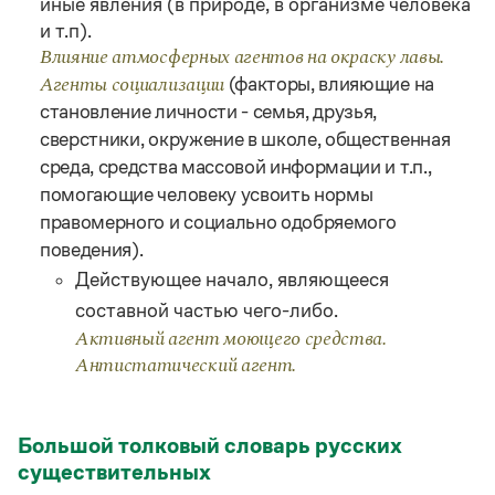
иные явления (в природе, в организме человека
Статьи
и т.п).
Монологи
Интервью
Влияние атмосферных агентов на окраску лавы.
Лекции и подкасты
(факторы, влияющие на
Агенты социализации
Рекомендуем
становление личности - семья, друзья,
сверстники, окружение в школе, общественная
среда, средства массовой информации и т.п.,
Учебник Грамоты
помогающие человеку усвоить нормы
правомерного и социально одобряемого
Правила русского языка: от азов до тонкостей
поведения).
Интерактивные упражнения: от простого к сложному
Скороговорки
Действующее начало, являющееся
составной частью чего-либо.
Активный агент моющего средства.
Издательство
Антистатический агент.
Словари
Научпоп
Большой толковый словарь русских
Учебники и справочники
существительных
Все книги