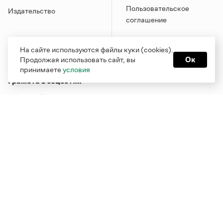
Пользовательское
Издательство
соглашение
На сайте используются файлы куки (cookies).
Продолжая использовать сайт, вы
Ок
принимаете
условия
Грамота в соцсетях
Функционирует при финансовой поддержке Министерства
цифрового развития, связи и массовых коммуникаций
Российской Федерации
Перейти на старую версию
Грамоты
© Грамота.ru, 2000 – 2026
Свидетельство о регистрации СМИ: ЭЛ № ФС 77 - 84700,