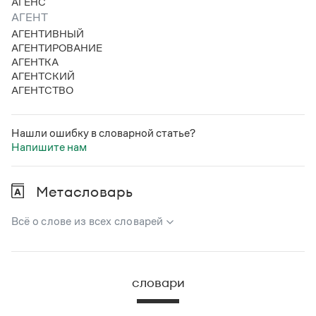
АГЕНС
АГЕНТ
АГЕНТИВНЫЙ
АГЕНТИРОВАНИЕ
АГЕНТКА
АГЕНТСКИЙ
АГЕНТСТВО
Нашли ошибку в словарной статье?
Напишите нам
Метасловарь
Всё о слове из всех словарей
В метасловаре Грамоты в удобном виде собрана вся
информация из следующих словарей:
словари
Русский орфографический словарь
Большой толковый словарь русского языка