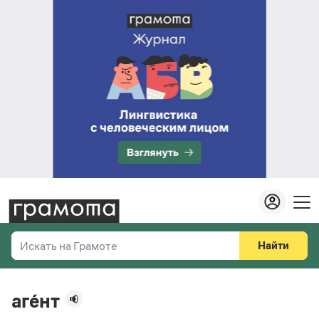
Найти
Искать на Грамоте
Везде
Справочная служба
аге́нт