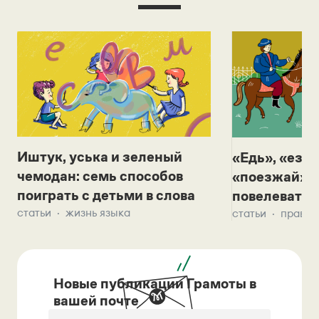
Иштук, уська и зеленый
«Едь», «езж
чемодан: семь способов
«поезжай»? 
поиграть с детьми в слова
повелевать 
статьи
жизнь языка
статьи
правил
Новые публикации Грамоты в
вашей почте