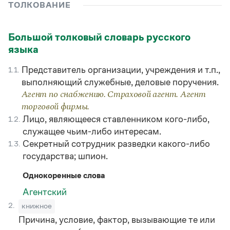
Управление в русском языке
Правила русской орфографии и пунктуации
ТОЛКОВАНИЕ
Словари русского языка как государственного
Словарь русских имён
(1956)
Словарь методических терминов
Большой толковый словарь русского
языка
Справочники
Представитель организации, учреждения и т.п.,
1.1.
Правила русской орфографии и пунктуации
Русский язык. Краткий теоретический курс
выполняющий служебные, деловые поручения.
для школьников
Агент по снабжению. Страховой агент. Агент
Письмовник
торговой фирмы.
Справочник по пунктуации
Лицо, являющееся ставленником кого-либо,
1.2.
Словарь-справочник трудностей
служащее чьим-либо интересам.
Справочник по фразеологии
Азбучные истины
Секретный сотрудник разведки какого-либо
1.3.
Словарь-справочник непростые слова
государства; шпион.
Все справочники портала
Однокоренные слова
Агентский
Журнал
2.
книжное
Причина, условие, фактор, вызывающие те или
Новости и события