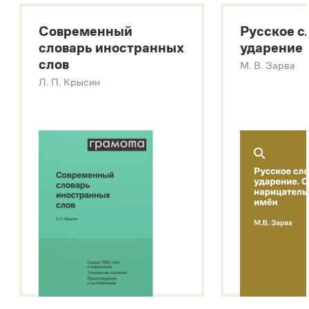
Большой толковый словарь русских существительных
Современный
Русское с
Большой толковый словарь русских глаголов
словарь иностранных
ударение
Современный словарь иностранных слов
слов
М. В. Зарва
Звук – технология синтеза платформы
SaluteSpeech
Л. П. Крысин
Подробнее о метасловаре