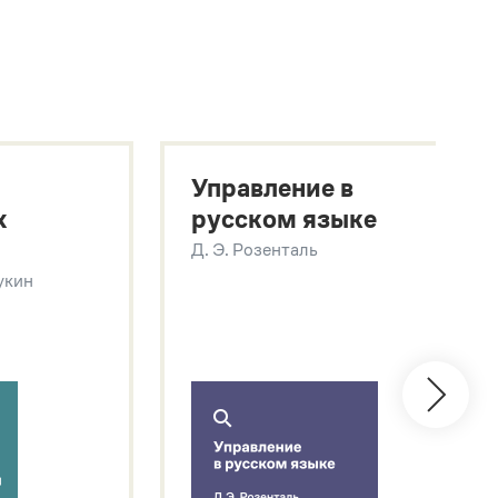
Управление в
х
русском языке
Д. Э. Розенталь
Щукин