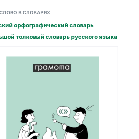
Рекомендуем
 СЛОВО В СЛОВАРЯХ
Учебник Грамоты
ский орфографический словарь
ьшой толковый словарь русского языка
Правила русского языка: от азов до тонкостей
Интерактивные упражнения: от простого к
сложному
Скороговорки
Издательство
Словари
Научпоп
Учебники и справочники
Все книги