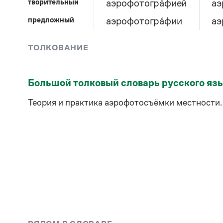
творительный
аэрофотогра́фией
аэ
предложный
аэрофотогра́фии
аэ
ТОЛКОВАНИЕ
Большой толковый словарь русского яз
Теория и практика аэрофотосъёмки местности.