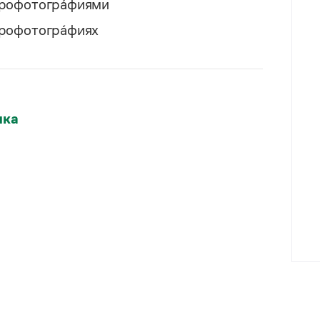
рофотогра́фиями
рофотогра́фиях
ыка