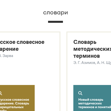
словари
х
сское словесное
Словарь
арение
методически
терминов
В. Зарва
Э. Г. Азимов, А. Н. 