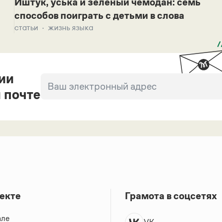
Иштук, уська и зеленый чемодан: семь
способов поиграть с детьми в слова
статьи
жизнь языка
ии
 почте
екте
Грамота в соцсетях
але
VK