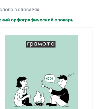
Рекомендуем
 СЛОВО В СЛОВАРЯХ
Учебник Грамоты
ский орфографический словарь
Правила русского языка: от азов до тонкостей
Интерактивные упражнения: от простого к
сложному
Скороговорки
Издательство
Словари
Научпоп
Учебники и справочники
Все книги