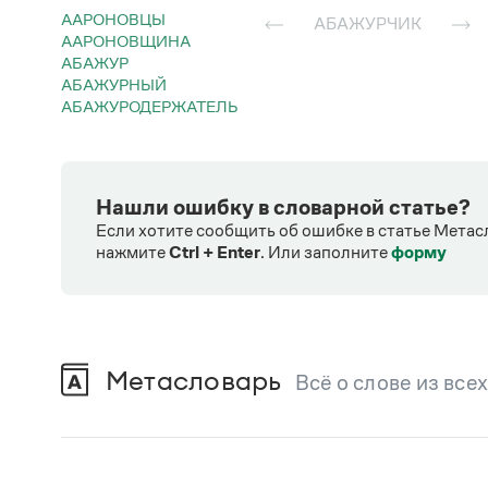
ААРОНОВЦЫ
АБАЖУРЧИК
ААРОНОВЩИНА
АБАЖУР
АБАЖУРНЫЙ
АБАЖУРОДЕРЖАТЕЛЬ
Нашли ошибку в словарной статье?
Если хотите сообщить об ошибке в статье Метас
нажмите
Ctrl + Enter
.
Или заполните
форму
Метасловарь
Всё о слове из все
В метасловаре Грамоты в удобном виде со
Русский орфографический словарь