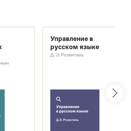
Управление в
х
русском языке
Д. Э. Розенталь
Щукин