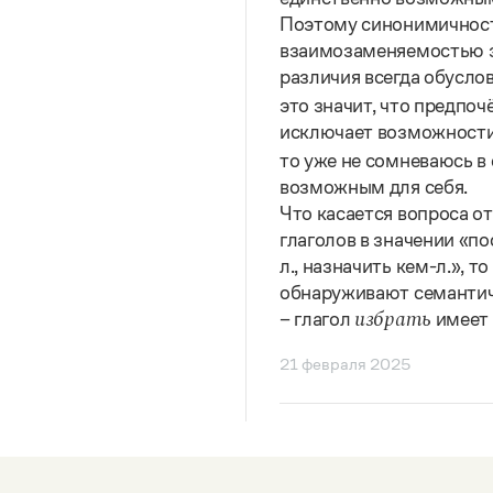
Поэтому синонимичност
взаимозаменяемостью эт
различия всегда обусло
это значит, что предпоч
исключает возможности 
то уже не сомневаюсь в
возможным для себя.
Что касается вопроса 
глаголов в значении «по
л., назначить кем-л.», 
обнаруживают семантич
– глагол
имеет 
избрать
21 февраля 2025