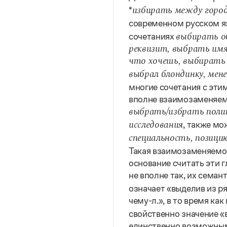
*
избирать между город
современном русском я
сочетаниях
выбирать о
реквизит, выбрать имя 
что хочешь, выбирать 
выбрал блондинку, мен
многие сочетания с эти
вполне взаимозаменяем
выбрать/избрать поли
, также м
исследования
специальность, позици
Такая взаимозаменяемос
основание считать эти 
не вполне так, их семан
означает «выделив из р
чему-л.», в то время как
свойственно значение «
единственно возможным