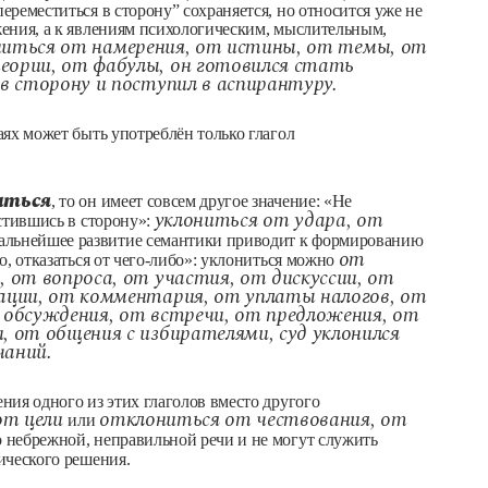
реместиться в сторону” сохраняется, но относится уже не
ения, а к явлениям психологическим, мыслительным,
иться от намерения, от истины, от темы, от
еории, от фабулы, он готовился стать
 в сторону и поступил в аспирантуру.
ях может быть употреблён только глагол
иться
, то он имеет совсем другое значение: «Не
стившись в сторону»:
уклониться от удара, от
льнейшее развитие семантики приводит к формированию
о, отказаться от чего-либо»: уклониться можно
от
, от вопроса, от участия, от дискуссии, от
ации, от комментария, от уплаты налогов, от
 обсуждения, от встречи, от предложения, от
, от общения с избирателями, суд уклонился
чаний.
ия одного из этих глаголов вместо другого
от цели
или
отклониться от чествования, от
о небрежной, неправильной речи и не могут служить
ического решения.