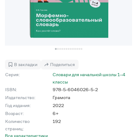
Управление в русском языке
Правила русской орфографии и пунктуации
Словари русского языка как государственного
Словарь русских имён
(1956)
Словарь методических терминов
Справочники
Правила русской орфографии и пунктуации
Русский язык. Краткий теоретический курс
для школьников
Письмовник
В закладки
Поделиться
Справочник по пунктуации
Словарь-справочник трудностей
Серия:
Словари для начальной школы 1–4
Справочник по фразеологии
классы
Азбучные истины
ISBN:
978-5-6046026-5-2
Словарь-справочник непростые слова
Все справочники портала
Издательство:
Грамота
Год издания:
2022
Возраст:
6+
Журнал
Количество
192
страниц:
Новости и события
Все характеристики