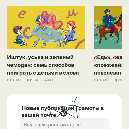
Иштук, уська и зеленый
«Едь», «езж
чемодан: семь способов
«поезжай»? 
поиграть с детьми в слова
повелевать 
статьи
жизнь языка
статьи
правил
Новые публикации Грамоты в
вашей почте