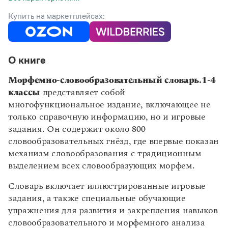
Статьи
Монологи
Купить на маркетплейсах:
Интервью
Лекции и подкасты
Рекомендуем
О книге
Морфемно-словообразовательный словарь.1-4
Учебник Грамоты
классы
представляет собой
многофункциональное издание, включающее не
Правила русского языка: от азов до тонкостей
только справочную информацию, но и игровые
Интерактивные упражнения: от простого к сложному
Скороговорки
задания. Он содержит около 800
словообразовательных гнёзд, где впервые показан
механизм словообразования с традиционным
выделением всех словообразующих морфем.
Издательство
Словарь включает иллюстрированные игровые
Словари
задания, а также специальные обучающие
Научпоп
Учебники и справочники
упражнения для развития и закрепления навыков
Все книги
словообразовательного и морфемного анализа