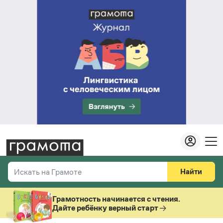
Найти
Искать на Грамоте
Везде
Справочная служба