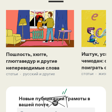
Иштук, уськ
Пошлость, хюгге,
чемодан: се
глюггаведур и другие
поиграть с д
непереводимые слова
статьи
жизнь 
статьи
русский и другие
Новые публикации Грамоты в
вашей почте