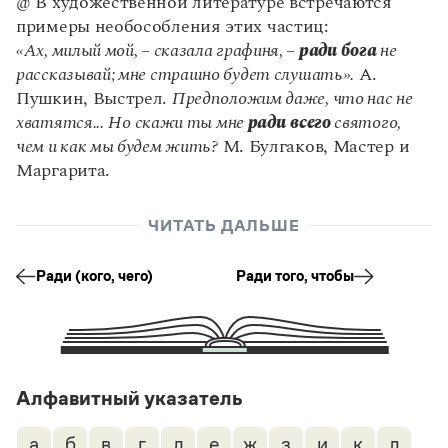
@ В художественной литературе встречаются
Статьи
примеры необособления этих частиц:
Монологи
Интервью
«Ах, милый мой, – сказала графиня, –
ради бога
не
Лекции и подкасты
рассказывай; мне страшно будет слушать».
А.
Рекомендуем
Пушкин, Выстрел.
Предположим даже, что нас не
хватятся...
Но скажи ты мне
ради всего
святого,
чем и как мы будем жить?
М. Булгаков, Мастер и
Учебник Грамоты
Маргарита.
Правила русского языка: от азов до тонкостей
ЧИТАТЬ ДАЛЬШЕ
Интерактивные упражнения: от простого к сложному
Скороговорки
Ради (кого, чего)
Ради того, чтобы
Издательство
Словари
Научпоп
Алфавитный указатель
Учебники и справочники
Все книги
а
б
в
г
д
е
ж
з
и
к
л