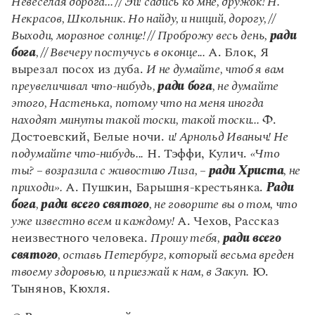
Невеселая дорога... // Эй! садись ко мне, дружок! Н.
Управление в русском языке
Правила русской орфографии и пунктуации
Словари русского языка как государственного
Некрасов, Школьник. Но найду, и нищий, дорогу, //
Словарь русских имён
(1956)
Выходи, морозное солнце! // Проброжу весь день,
ради
Словарь методических терминов
бога
, // Ввечеру постучусь в оконце...
А. Блок, Я
Справочники
вырезал посох из дуба.
И не думайте, чтоб я вам
преувеличивал что-нибудь,
ради бога
, не думайте
Правила русской орфографии и пунктуации
этого, Настенька, потому что на меня иногда
Русский язык. Краткий теоретический курс
находят минуты такой тоски, такой тоски...
Ф.
для школьников
Достоевский, Белые ночи.
и! Арнольд Иваныч! Не
Письмовник
Справочник по пунктуации
подумайте что-нибудь...
Н. Тэффи, Кулич.
«Что
Словарь-справочник трудностей
ты? – возразила с живостию Лиза, –
ради Христа
, не
Справочник по фразеологии
приходи».
А. Пушкин, Барышня-крестьянка.
Ради
Азбучные истины
бога
,
ради всего святого
, не говорите вы о том, что
Словарь-справочник непростые слова
уже известно всем и каждому!
А. Чехов, Рассказ
Все справочники портала
неизвестного человека.
Прошу тебя,
ради всего
святого
, оставь Петербург, который весьма вреден
твоему здоровью, и приезжай к нам, в Закуп.
Ю.
Журнал
Тынянов, Кюхля.
Новости и события