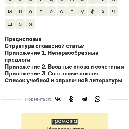
м
н
о
п
р
с
т
у
ф
х
ч
ш
э
я
Предисловие
Структура словарной статьи
Приложение 1. Непервообразные
предлоги
Приложение 2. Вводные слова и сочетания
Приложение 3. Составные союзы
Список учебной и справочной литературы
Поделиться: