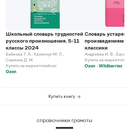
Школьный словарь трудностей
Словарь устарев
русского произношения. 5-11
произведениям р
классы 2024
классики
Байкова Т. А.
,
Каленчук М. Л.
,
Андреева И. В.
,
Баско 
Савинов Д. М.
Купить на маркетплей
Купить на маркетплейсах:
Ozon
Wildberries
Ozon
Купить книгу
справочники грамоты