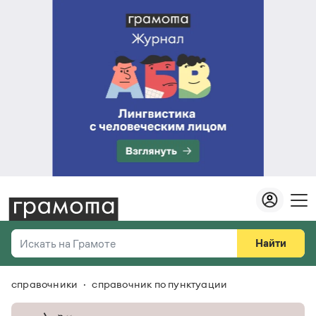
Найти
Искать на Грамоте
справочники
справочник по пунктуации
Везде
Справочная служба