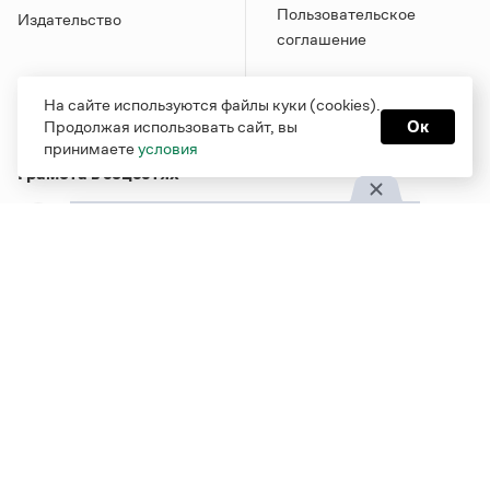
Пользовательское
Издательство
соглашение
На сайте используются файлы куки (cookies).
Продолжая использовать сайт, вы
Ок
принимаете
условия
Грамота в соцсетях
Функционирует при финансовой поддержке Министерства
цифрового развития, связи и массовых коммуникаций
Российской Федерации
Перейти на старую версию
Грамоты
© Грамота.ru, 2000 – 2026
Свидетельство о регистрации СМИ: ЭЛ № ФС 77 - 84700,