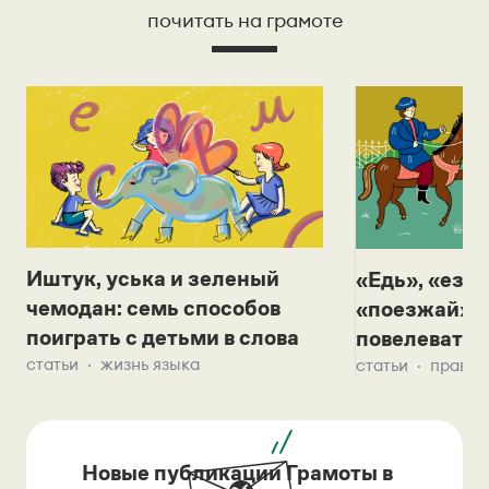
почитать на грамоте
Иштук, уська и зеленый
«Едь», «езж
чемодан: семь способов
«поезжай»? 
поиграть с детьми в слова
повелевать 
статьи
жизнь языка
статьи
правил
Новые публикации Грамоты в