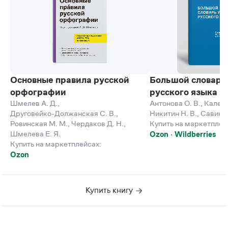
Основные правила русской
Большой словарь
орфографии
русского языка 
Шмелев А. Д.
,
Антонова О. В.
,
Каленч
Друговейко-Должанская С. В.
,
Никитин Н. В.
,
Савинов
Ровинская М. М.
,
Чердаков Д. Н.
,
Купить на маркетплей
Шмелева Е. Я.
Ozon
Wildberries
Купить на маркетплейсах:
Ozon
Купить книгу