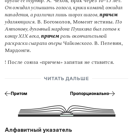
другие ее турнюр.
А. Чехов, Брак через 10–15 лет.
Управление в русском языке
Правила русской орфографии и пунктуации
Словари русского языка как государственного
Он ожидал услышать голоса, крики команд, ожидал
Словарь русских имён
(1956)
нападения, а различил лишь шорох шагов,
причем
Словарь методических терминов
удаляющихся.
В. Богомолов, Момент истины.
По
Справочники
Антонову, духовный мардонг Пушкина был готов к
концу XIX века,
причем
роль окончательной
Правила русской орфографии и пунктуации
раскраски сыграли оперы Чайковского.
В. Пелевин,
Русский язык. Краткий теоретический курс
Мардонги.
для школьников
Письмовник
! После союза «причем» запятая не ставится.
Справочник по пунктуации
Словарь-справочник трудностей
Справочник по фразеологии
ЧИТАТЬ ДАЛЬШЕ
Азбучные истины
Словарь-справочник непростые слова
Притом
Пропорционально
Все справочники портала
Журнал
Алфавитный указатель
Новости и события