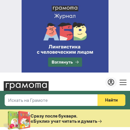
Найти
Искать на Грамоте
Везде
Справочная служба