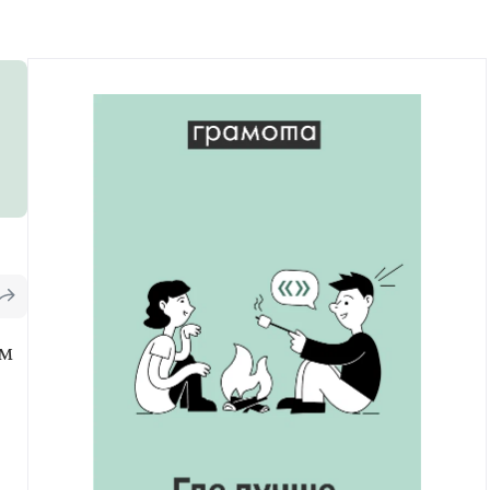
Рекомендуем
Учебник Грамоты
Правила русского языка: от азов до тонкостей
Интерактивные упражнения: от простого к
сложному
Скороговорки
Издательство
Словари
Научпоп
ом
Учебники и справочники
Все книги