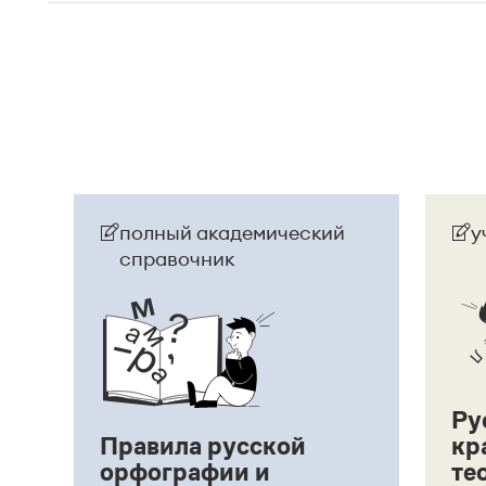
полный академический
у
справочник
Ру
Правила русской
кр
орфографии и
те