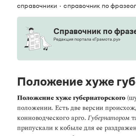
В. М
справочники
справочник по фразео
Большой универсальный словарь русского языка
Спр
Сл
Русский орфографический словарь
Реда
Русское словесное ударение
Современный словарь иностранных слов
Вс
Все
Справочник по фраз
Словарь антонимов
Словарь методических терминов
Редакция портала «Грамота.ру»
Словарь русских имён
Словарь синонимов
Словарь собственных имён
Словарь трудностей русского языка
Управление в русском языке
Словари русского языка как государственного
Положение хуже губ
Положение хуже губернаторского
(ш
положении. Есть две версии происхожд
конноводческого арго.
Губернатором
т
припускали к кобыле для ее раздраже