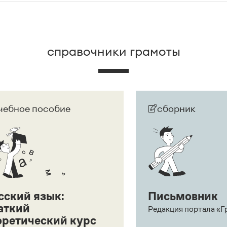
справочники грамоты
чебное пособие
сборник
сский язык:
Письмовник
аткий
Редакция портала «Г
оретический курс