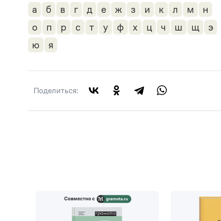
а
б
в
г
д
е
ж
з
и
к
л
м
н
о
п
р
с
т
у
ф
х
ц
ч
ш
щ
э
ю
я
Поделиться: