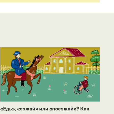
«Едь», «езжай» или «поезжай»? Как