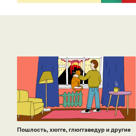
Пошлость, хюгге, глюггаведур и другие