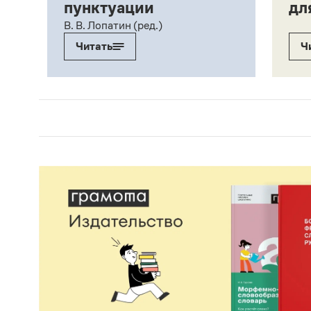
пунктуации
дл
ий,
В. В. Лопатин (ред.)
Читать
Ч