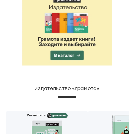
Статьи
Монологи
Интервью
Лекции и подкасты
Рекомендуем
Учебник Грамоты
Правила русского языка: от азов до тонкостей
Интерактивные упражнения: от простого к сложному
Скороговорки
издательство «грамота»
Издательство
Словари
Научпоп
Учебники и справочники
Все книги