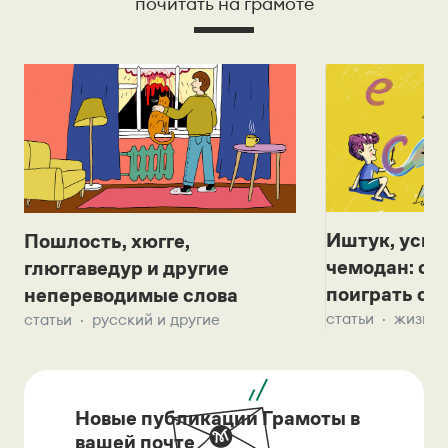
почитать на грамоте
Иштук, уськ
Пошлость, хюгге,
чемодан: се
глюггаведур и другие
поиграть с д
непереводимые слова
статьи
жизнь 
статьи
русский и другие
Новые публикации Грамоты в
вашей почте