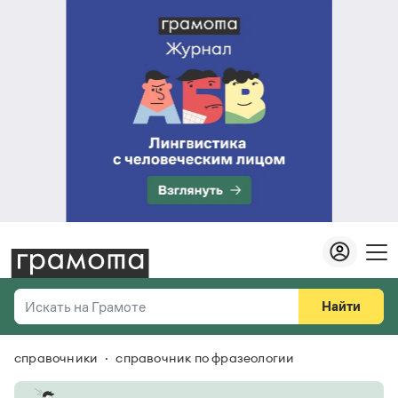
Найти
Искать на Грамоте
справочники
справочник по фразеологии
Везде
Справочная служба