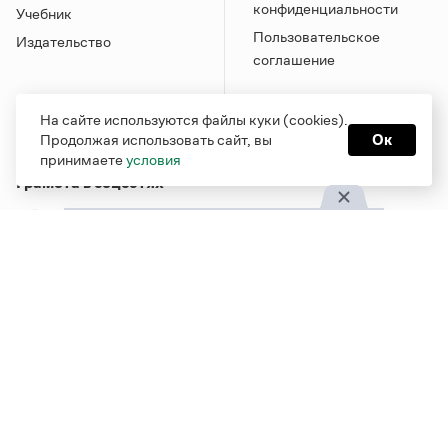
конфиденциальности
Учебник
Пользовательское
Издательство
соглашение
На сайте используются файлы куки (cookies).
Продолжая использовать сайт, вы
Ок
принимаете
условия
Грамота в соцсетях
Функционирует при финансовой поддержке Министерства
цифрового развития, связи и массовых коммуникаций
Российской Федерации
Перейти на старую версию
Грамоты
© Грамота.ru, 2000 – 2026