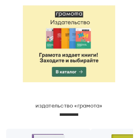
Статьи
Монологи
Интервью
Лекции и подкасты
Рекомендуем
Учебник Грамоты
Правила русского языка: от азов до тонкостей
Интерактивные упражнения: от простого к сложному
Скороговорки
Издательство
издательство «грамота»
Словари
Научпоп
Учебники и справочники
Все книги