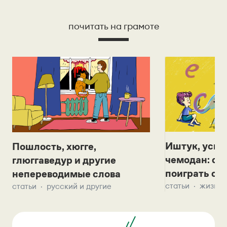
почитать на грамоте
Иштук, уськ
Пошлость, хюгге,
чемодан: се
глюггаведур и другие
поиграть с д
непереводимые слова
статьи
жизнь 
статьи
русский и другие