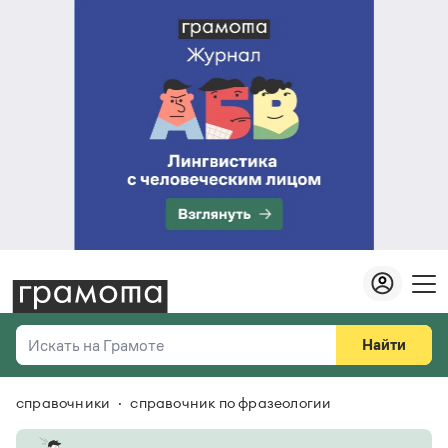
Найти
Искать на Грамоте
справочники
справочник по фразеологии
Везде
Справочная служба