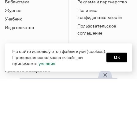
Библиотека
Реклама и партнерство
Журнал
Политика
конфиденциальности
Учебник
Пользовательское
Издательство
соглашение
На сайте используются файлы куки (cookies).
Продолжая использовать сайт, вы
Ок
принимаете
условия
Грамота в соцсетях
Функционирует при финансовой поддержке Министерства
цифрового развития, связи и массовых коммуникаций
Российской Федерации
Перейти на старую версию
Грамоты