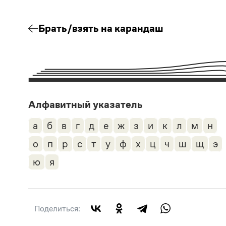
Брать/взять на карандаш
Алфавитный указатель
а
б
в
г
д
е
ж
з
и
к
л
м
н
о
п
р
с
т
у
ф
х
ц
ч
ш
щ
э
ю
я
Поделиться: