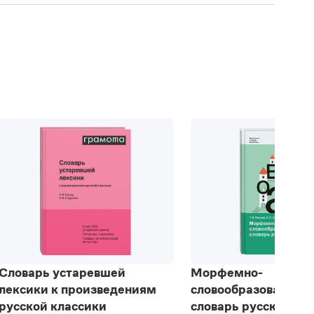
Словарь устаревшей
Морфемно-
лексики к произведениям
словообразователь
русской классики
словарь русского яз