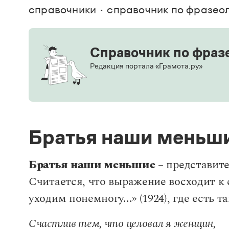
В. М
справочники
справочник по фразео
Большой универсальный словарь русского языка
Спр
Сл
Русский орфографический словарь
Реда
Русское словесное ударение
Современный словарь иностранных слов
Вс
Все
Справочник по фраз
Словарь антонимов
Словарь методических терминов
Редакция портала «Грамота.ру»
Словарь русских имён
Словарь синонимов
Словарь собственных имён
Словарь трудностей русского языка
Управление в русском языке
Словари русского языка как государственного
Братья наши меньш
Братья наши меньшие
– представите
Считается, что выражение восходит к
уходим понемногу...» (1924), где есть т
Счастлив тем, что целовал я женщин,