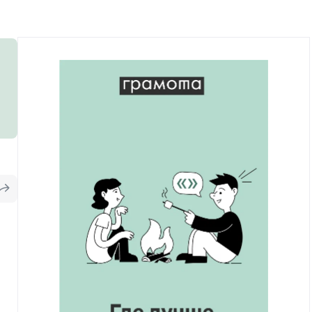
Рекомендуем
Учебник Грамоты
Правила русского языка: от азов до тонкостей
Интерактивные упражнения: от простого к
сложному
Скороговорки
Издательство
Словари
Научпоп
Учебники и справочники
Все книги