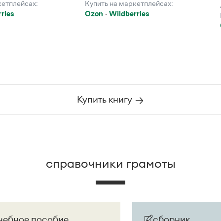
кетплейсах:
Купить на маркетплейсах:
ries
Ozon
Wildberries
Купить книгу
справочники грамоты
чебное пособие
сборник