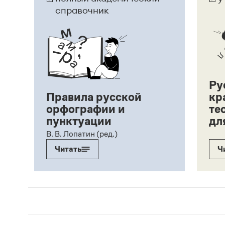
справочник
Ру
Правила русской
кр
орфографии и
те
пунктуации
дл
ий,
В. В. Лопатин (ред.)
Читать
Ч