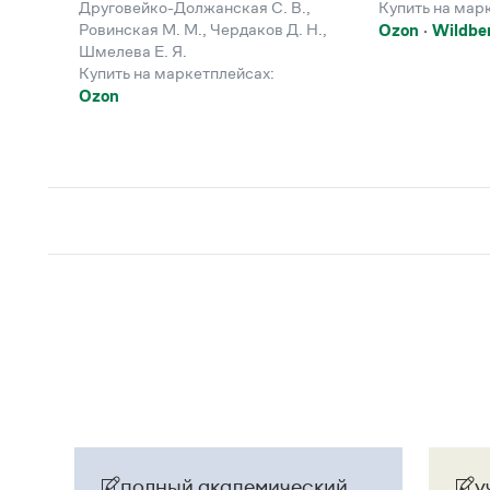
Друговейко-Должанская С. В.
,
Купить на мар
Ровинская М. М.
,
Чердаков Д. Н.
,
Ozon
Wildber
Шмелева Е. Я.
Купить на маркетплейсах:
Ozon
полный академический
у