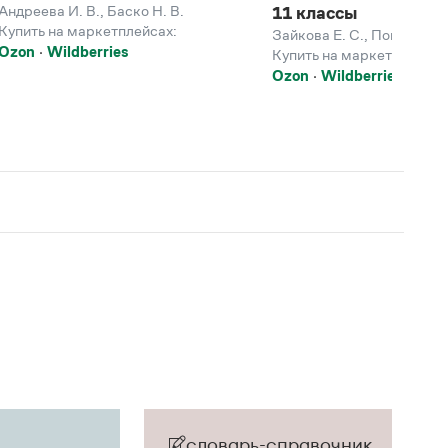
Андреева И. В.
,
Баско Н. В.
11 классы
Купить на маркетплейсах:
Зайкова Е. С.
,
Попова Т. В
Ozon
Wildberries
Купить на маркетплейсах
Ozon
Wildberries
словарь-справочник