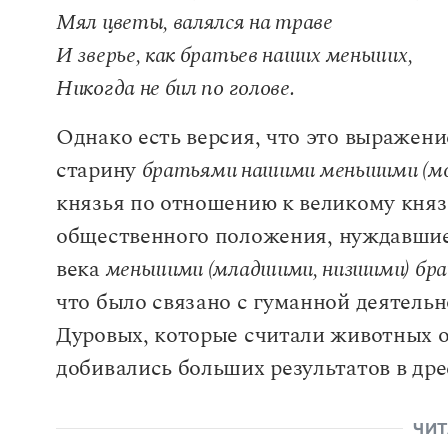
Мял цветы, валялся на траве
И зверье, как братьев наших меньших,
Никогда не бил по голове.
Однако есть версия, что это выражени
старину
братьями нашими меньшими (м
князья по отношению к великому княз
общественного положения, нуждавшие
века
меньшими (младшими, низшими) бр
что было связано с гуманной деятель
Дуровых, которые считали животных 
добивались больших результатов в др
ЧИТ