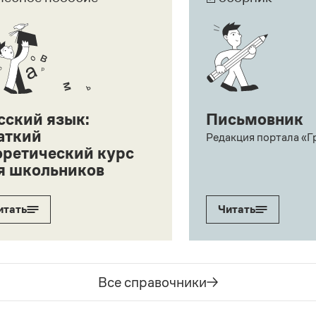
сский язык:
Письмовник
аткий
Редакция портала «Г
оретический курс
я школьников
итать
Читать
Все справочники