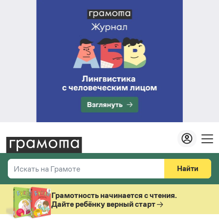
Найти
Искать на Грамоте
Везде
Справочная служба