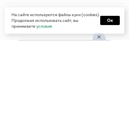
Грамота в соцсетях
На сайте используются файлы куки (cookies).
Продолжая использовать сайт, вы
Ок
принимаете
условия
Функционирует при финансовой поддержке Министерства
цифрового развития, связи и массовых коммуникаций
Российской Федерации
Перейти на старую версию
Грамоты
© Грамота.ru, 2000 – 2026
Свидетельство о регистрации СМИ: ЭЛ № ФС 77 - 84700,
выдано 10.02.2023
Дизайн — Мария Екимова /
Мотка
Реклама