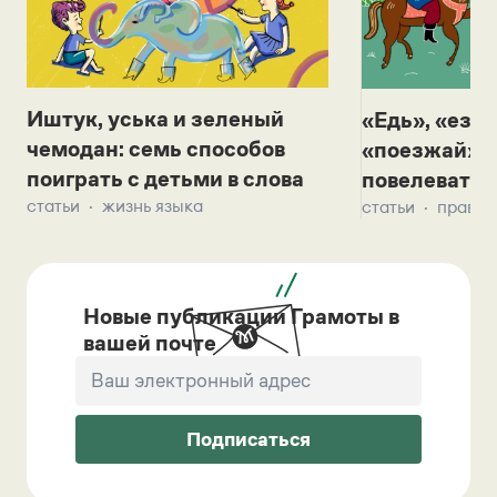
Иштук, уська и зеленый
«Едь», «езж
чемодан: семь способов
«поезжай»? 
поиграть с детьми в слова
повелевать 
статьи
жизнь языка
статьи
правил
Новые публикации Грамоты в
вашей почте
Подписаться