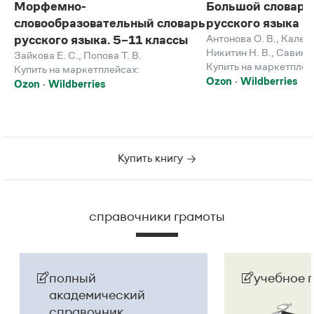
Морфемно-
Большой словарь
словообразовательный словарь
русского языка 
Антонова О. В.
,
Каленч
русского языка. 5–11 классы
Никитин Н. В.
,
Савинов
Зайкова Е. С.
,
Попова Т. В.
Купить на маркетплей
Купить на маркетплейсах:
Ozon
Wildberries
Ozon
Wildberries
Купить книгу
справочники грамоты
полный
учебное 
академический
справочник