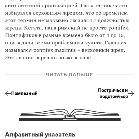
Управление в русском языке
Правила русской орфографии и пунктуации
Словари русского языка как государственного
авторитетной организацией. Глава ее так часто
Словарь русских имён
(1956)
избирался верховным жрецом, что со временем
Словарь методических терминов
этот термин неразрывно связался с должностью
жреца. Кстати, папа римский не просто pontifex.
Справочники
Понтификов в разные времена было от 4 до 16,
Правила русской орфографии и пунктуации
они ведали всеми проблемами культа. Глава их
Русский язык. Краткий теоретический курс
назывался pontifex maximus – верховный жрец.
для школьников
Это звание перешло позже к папе.
Письмовник
Справочник по пунктуации
Словарь-справочник трудностей
ЧИТАТЬ ДАЛЬШЕ
Справочник по фразеологии
Азбучные истины
Постричься и
Словарь-справочник непростые слова
Помпезный
подстричься
Все справочники портала
Журнал
Алфавитный указатель
Новости и события