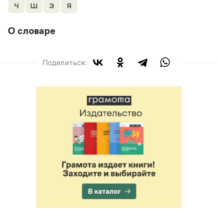
ч
ш
э
я
Статьи
Монологи
Интервью
О словаре
Лекции и подкасты
Рекомендуем
Поделиться:
Учебник Грамоты
Правила русского языка: от азов до тонкостей
Интерактивные упражнения: от простого к сложному
Скороговорки
Издательство
Словари
Научпоп
Учебники и справочники
Все книги