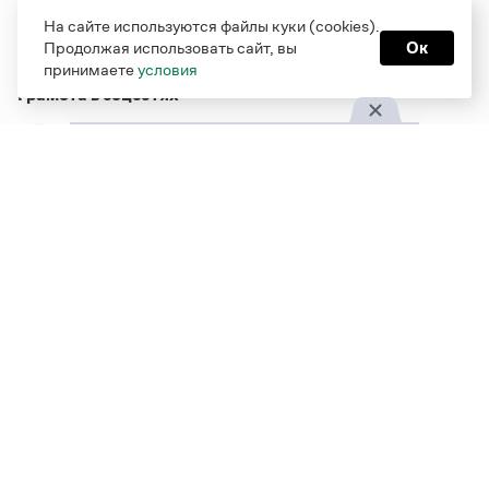
На сайте используются файлы куки (cookies).
Продолжая использовать сайт, вы
Ок
принимаете
условия
Грамота в соцсетях
Функционирует при финансовой поддержке Министерства
цифрового развития, связи и массовых коммуникаций
Российской Федерации
Перейти на старую версию
Грамоты
© Грамота.ru, 2000 – 2026
Свидетельство о регистрации СМИ: ЭЛ № ФС 77 - 84700,
выдано 10.02.2023
Дизайн — Мария Екимова /
Мотка