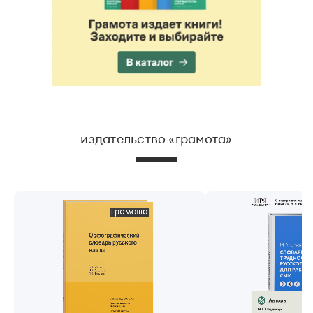
Статьи
Монологи
Интервью
Лекции и подкасты
Рекомендуем
Учебник Грамоты
издательство «грамота»
Правила русского языка: от азов до тонкостей
Интерактивные упражнения: от простого к сложному
Скороговорки
Издательство
Словари
Научпоп
Учебники и справочники
Все книги