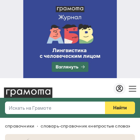
Найти
Искать на Грамоте
справочники
словарь-справочник «непростые слова»
Везде
Справочная служба