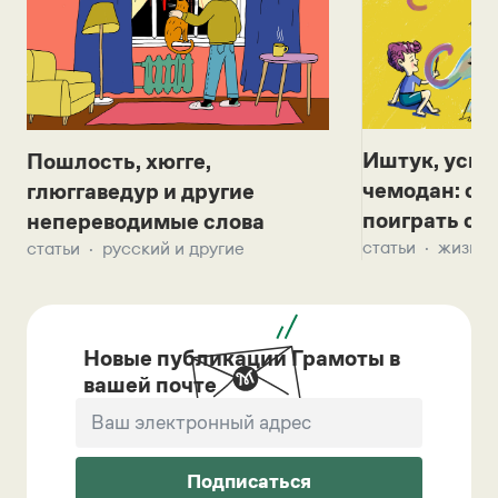
Иштук, уськ
Пошлость, хюгге,
чемодан: се
глюггаведур и другие
поиграть с д
непереводимые слова
статьи
жизнь 
статьи
русский и другие
Новые публикации Грамоты в
вашей почте
Подписаться