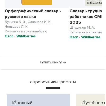
Орфографический словарь
Словарь трудност
русского языка
работников СМИ, 
Букчина Б. З.
,
Сазонова И. К.
,
2025
Чельцова Л. К.
Штудинер М. А.
Купить на маркетплейсах:
Купить на маркетплей
Ozon
Wildberries
Ozon
Wildberries
Купить книгу
справочники грамоты
полный
учебное 