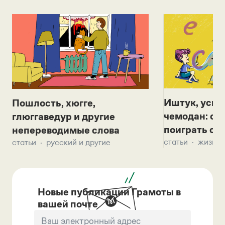
Иштук, уськ
Пошлость, хюгге,
чемодан: се
глюггаведур и другие
поиграть с д
непереводимые слова
статьи
жизнь 
статьи
русский и другие
Новые публикации Грамоты в
вашей почте