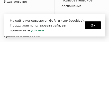
Пользовательское
Издательство
соглашение
На сайте используются файлы куки (cookies).
Продолжая использовать сайт, вы
Ок
принимаете
условия
Грамота в соцсетях
Функционирует при финансовой поддержке Министерства
цифрового развития, связи и массовых коммуникаций
Российской Федерации
Перейти на старую версию
Грамоты
© Грамота.ru, 2000 – 2026
Свидетельство о регистрации СМИ: ЭЛ № ФС 77 - 84700,
выдано 10.02.2023