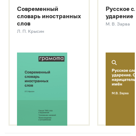
Большой толковый словарь русских существительных
Современный
Русское с
Большой толковый словарь русских глаголов
словарь иностранных
ударение
Современный словарь иностранных слов
слов
М. В. Зарва
Звук – технология синтеза платформы
SaluteSpeech
Л. П. Крысин
Подробнее о метасловаре