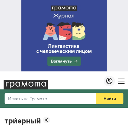
Найти
Искать на Грамоте
Везде
Справочная служба
три́ерный