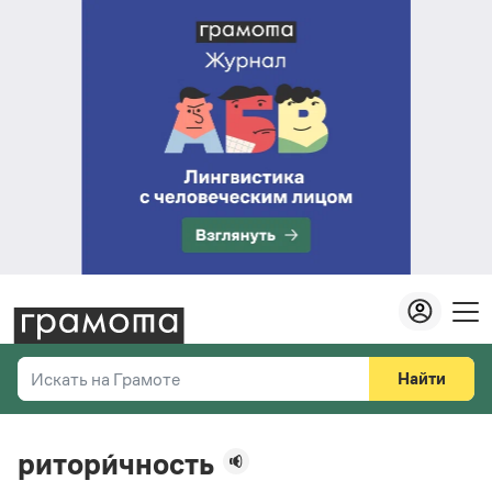
Найти
Искать на Грамоте
Везде
Справочная служба
ритори́чность