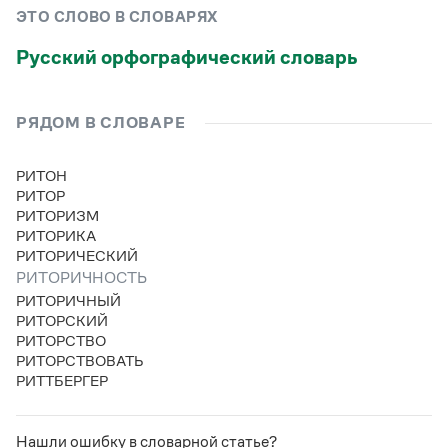
Управление в русском языке
Правила русской орфографии и пунктуации
Словари русского языка как государственного
ЭТО СЛОВО В СЛОВАРЯХ
Словарь русских имён
(1956)
Словарь методических терминов
Русский орфографический словарь
Справочники
РЯДОМ В СЛОВАРЕ
Правила русской орфографии и пунктуации
Русский язык. Краткий теоретический курс
РИТОН
для школьников
РИТОР
Письмовник
РИТОРИЗМ
Справочник по пунктуации
РИТОРИКА
Словарь-справочник трудностей
РИТОРИЧЕСКИЙ
Справочник по фразеологии
Азбучные истины
РИТОРИЧНОСТЬ
Словарь-справочник непростые слова
РИТОРИЧНЫЙ
Все справочники портала
РИТОРСКИЙ
РИТОРСТВО
РИТОРСТВОВАТЬ
РИТТБЕРГЕР
Журнал
Новости и события
Нашли ошибку в словарной статье?