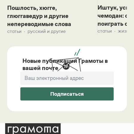
Иштук, уськ
Пошлость, хюгге,
чемодан: се
глюггаведур и другие
поиграть с д
непереводимые слова
статьи
жизнь 
статьи
русский и другие
Новые публикации Грамоты в
вашей почте
Подписаться