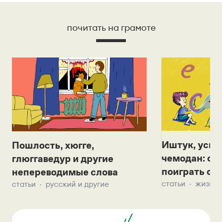
почитать на грамоте
Иштук, уськ
Пошлость, хюгге,
чемодан: се
глюггаведур и другие
поиграть с д
непереводимые слова
статьи
жизнь 
статьи
русский и другие