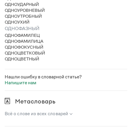
Статьи
ОДНОУДАРНЫЙ
Монологи
ОДНОУРОВНЕВЫЙ
Интервью
ОДНОУТРОБНЫЙ
Лекции и подкасты
ОДНОУХИЙ
Рекомендуем
ОДНОФАЗНЫЙ
ОДНОФАМИЛЕЦ
ОДНОФАМИЛИЦА
ОДНОФОКУСНЫЙ
Учебник Грамоты
ОДНОЦВЕТКОВЫЙ
ОДНОЦВЕТНЫЙ
Правила русского языка: от азов до тонкостей
Интерактивные упражнения: от простого к сложному
Скороговорки
Нашли ошибку в словарной статье?
Напишите нам
Издательство
Метасловарь
Словари
Всё о слове из всех словарей
Научпоп
Учебники и справочники
В метасловаре Грамоты в удобном виде собрана вся
Все книги