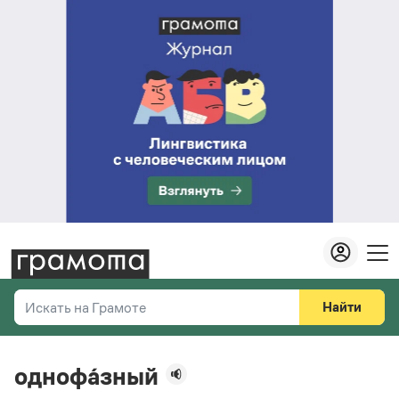
Найти
Искать на Грамоте
Везде
Справочная служба
однофа́зный