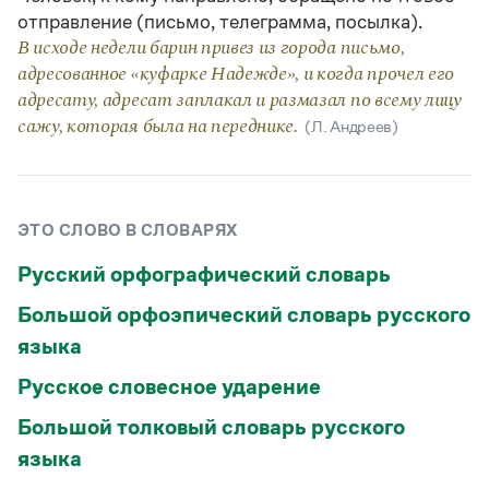
Статьи
отправление (письмо, телеграмма, посылка).
Монологи
В исходе недели барин привез из города письмо,
Интервью
адресованное «куфарке Надежде», и когда прочел его
Лекции и подкасты
Рекомендуем
адресату, адресат заплакал и размазал по всему лицу
сажу, которая была на переднике.
(Л. Андреев)
Учебник Грамоты
ЭТО СЛОВО В СЛОВАРЯХ
Правила русского языка: от азов до тонкостей
Интерактивные упражнения: от простого к сложному
Русский орфографический словарь
Скороговорки
Большой орфоэпический словарь русского
языка
Издательство
Русское словесное ударение
Словари
Большой толковый словарь русского
Научпоп
Учебники и справочники
языка
Все книги