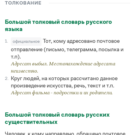
Управление в русском языке
Правила русской орфографии и пунктуации
ТОЛКОВАНИЕ
Словари русского языка как государственного
Словарь русских имён
(1956)
Словарь методических терминов
Большой толковый словарь русского
языка
Справочники
Тот, кому адресовано почтовое
1.
официальное
Правила русской орфографии и пунктуации
Русский язык. Краткий теоретический курс
отправление (письмо, телеграмма, посылка и
для школьников
т.п).
Письмовник
Адресат выбыл. Местонахождение адресата
Справочник по пунктуации
неизвестно.
Словарь-справочник трудностей
Справочник по фразеологии
Круг людей, на которых рассчитано данное
2.
Азбучные истины
произведение искусства, речь, текст и т.п.
Словарь-справочник непростые слова
Адресат фильма - подростки и их родители.
Все справочники портала
Большой толковый словарь русских
Журнал
существительных
Новости и события
Человек, к кому направлено, обращено почтовое