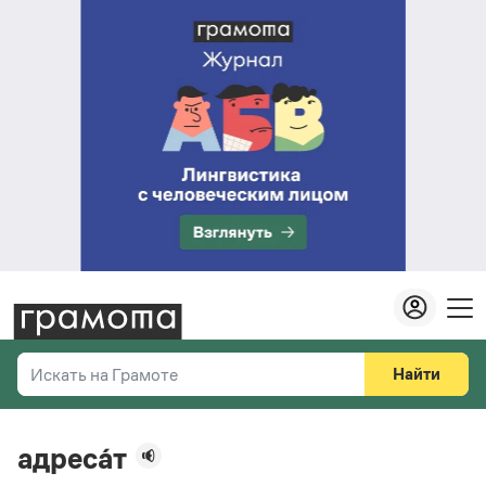
Найти
Искать на Грамоте
Везде
Справочная служба
адреса́т