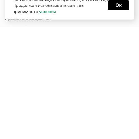
Продолжая использовать сайт, вы
Ок
принимаете
условия
Грамота в соцсетях
Функционирует при финансовой поддержке Министерства
цифрового развития, связи и массовых коммуникаций
Российской Федерации
Перейти на старую версию
Грамоты
© Грамота.ru, 2000 – 2026
Свидетельство о регистрации СМИ: ЭЛ № ФС 77 - 84700,
выдано 10.02.2023
Дизайн — Мария Екимова /
Мотка