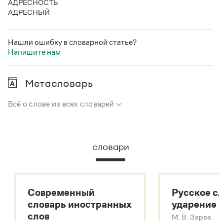
АДРЕСНОСТЬ
АДРЕСНЫЙ
Нашли ошибку в словарной статье?
Напишите нам
Метасловарь
Всё о слове из всех словарей
В метасловаре Грамоты в удобном виде собрана вся
информация из следующих словарей:
словари
Русский орфографический словарь
Большой толковый словарь русского языка
Большой толковый словарь русских существительных
Современный
Русское с
Большой толковый словарь русских глаголов
словарь иностранных
ударение
Современный словарь иностранных слов
слов
М. В. Зарва