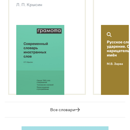
Звук – технология синтеза платформы
SaluteSpeech
Л. П. Крысин
Подробнее о метасловаре
Все словари