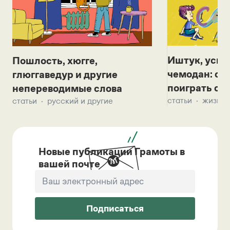
Иштук, уськ
Пошлость, хюгге,
чемодан: се
глюггаведур и другие
поиграть с д
непереводимые слова
статьи
жизнь 
статьи
русский и другие
Новые публикации Грамоты в
вашей почте
Подписаться