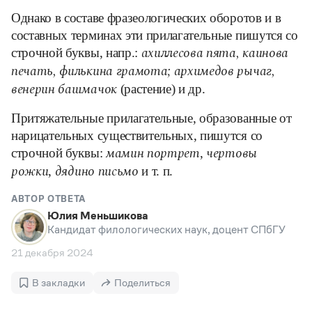
Управление в русском языке
Правила русской орфографии и пунктуации
Словари русского языка как государственного
Однако в составе фразеологических оборотов и в
Словарь русских имён
(1956)
составных терминах эти прилагательные пишутся со
Словарь методических терминов
строчной буквы, напр.:
ахиллесова пята, каинова
Справочники
печать, филькина грамота; архимедов рычаг,
(растение) и др.
венерин башмачок
Правила русской орфографии и пунктуации
Русский язык. Краткий теоретический курс
Притяжательные прилагательные, образованные от
для школьников
нарицательных существительных, пишутся со
Письмовник
Справочник по пунктуации
строчной буквы:
,
мамин портрет
чертовы
Словарь-справочник трудностей
,
и т. п.
рожки
дядино письмо
Справочник по фразеологии
Азбучные истины
АВТОР ОТВЕТА
Словарь-справочник непростые слова
Юлия Меньшикова
Все справочники портала
Кандидат филологических наук, доцент СПбГУ
21 декабря 2024
Журнал
В закладки
Поделиться
Новости и события