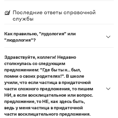
Статьи
Монологи
Последние ответы справочной
Интервью
службы
Лекции и подкасты
Рекомендуем
Как правильно, "лудология" или
"людология"?
Учебник Грамоты
В научных текстах неологизм, используемый для
обозначения теории игры и связанных с нею
Правила русского языка: от азов до тонкостей
Здравствуйте, коллеги! Недавно
понятий, представлен в двух вариантах:
лудология
Интерактивные упражнения: от простого к сложному
столкнулась со следующим
и
людология
(от лат. ludus — 'игра').
Скороговорки
предложением: "Где бы ты н... был,
О «правильном» варианте слова можно говорить,
помни о своих родителях!". В школе
если оно кодифицировано в нормативных
учили, что если частица в придаточной
словарях русского языка. Пока же такой
Издательство
части сложного предложения, то пишем
словарной фиксацией мы не располагаем.
НИ, а если восклицательное или вопрос.
Словари
Страница ответа
предложение, то НЕ, как здесь быть,
Научпоп
ведь у меня частица в придаточной
Учебники и справочники
части восклицательного предложения.
Все книги