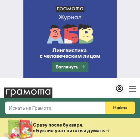
Найти
Искать на Грамоте
Везде
Справочная служба