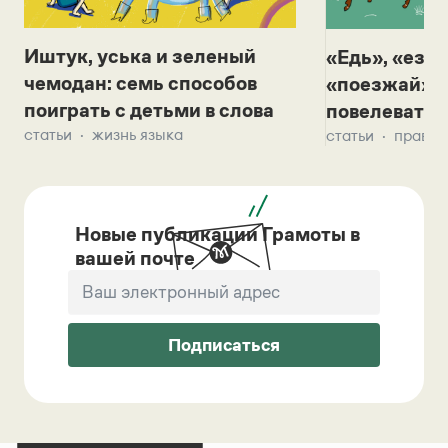
Иштук, уська и зеленый
«Едь», «езж
чемодан: семь способов
«поезжай»? 
поиграть с детьми в слова
повелевать 
статьи
жизнь языка
статьи
правил
Новые публикации Грамоты в
вашей почте
Подписаться