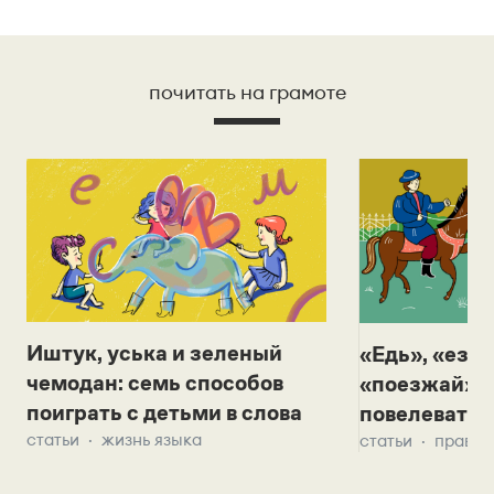
почитать на грамоте
Иштук, уська и зеленый
«Едь», «езж
чемодан: семь способов
«поезжай»? 
поиграть с детьми в слова
повелевать 
статьи
жизнь языка
статьи
правил