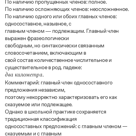
Управление в русском языке
Правила русской орфографии и пунктуации
По наличию пропущенных членов: полное.
Словари русского языка как государственного
Словарь русских имён
(1956)
По наличию осложняющих членов: неосложненное.
Словарь методических терминов
По наличию одного или обоих главных членов:
односоставное, назывное, с
Справочники
главным членом ― подлежащим. Главный член
выражен фразеологически
Правила русской орфографии и пунктуации
свободным, но синтаксически связанным
Русский язык. Краткий теоретический курс
словосочетанием, включающим в
для школьников
свой состав количественное числительное и
Письмовник
Справочник по пунктуации
существительное в род. падеже:
Словарь-справочник трудностей
.
два километра
Справочник по фразеологии
Комментарий: главный член односоставного
Азбучные истины
предложения независим,
Словарь-справочник непростые слова
Все справочники портала
поэтому некорректно характеризовать его как
сказуемое или подлежащее.
Однако в школьной практике сохраняется
традиционная классификация
Журнал
односоставных предложений: с главным членом —
Новости и события
сказуемым и с главным