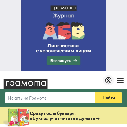
Найти
Искать на Грамоте
Везде
Справочная служба