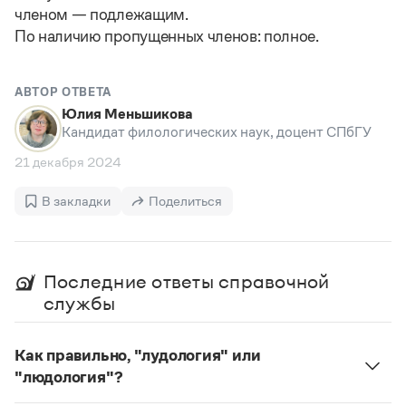
Статьи
членом — подлежащим.
Монологи
По наличию пропущенных членов: полное.
Интервью
Лекции и подкасты
Рекомендуем
АВТОР ОТВЕТА
Юлия Меньшикова
Кандидат филологических наук, доцент СПбГУ
Учебник Грамоты
21 декабря 2024
Правила русского языка: от азов до тонкостей
В закладки
Поделиться
Интерактивные упражнения: от простого к сложному
Скороговорки
Последние ответы справочной
Издательство
службы
Словари
Как правильно, "лудология" или
Научпоп
Учебники и справочники
"людология"?
Все книги
В научных текстах неологизм, используемый для