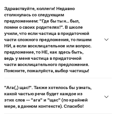
обозначения теории игры и связанных с нею
Здравствуйте, коллеги! Недавно
понятий, представлен в двух вариантах:
лудология
столкнулась со следующим
и
людология
(от лат. ludus — 'игра').
предложением: "Где бы ты н... был,
О «правильном» варианте слова можно говорить,
помни о своих родителях!". В школе
если оно кодифицировано в нормативных
учили, что если частица в придаточной
словарях русского языка. Пока же такой
части сложного предложения, то пишем
словарной фиксацией мы не располагаем.
НИ, а если восклицательное или вопрос.
Страница ответа
предложение, то НЕ, как здесь быть,
ведь у меня частица в придаточной
части восклицательного предложения.
Поясните, пожалуйста, выбор частицы!
Правильно:
Где бы ты ни был, помни о своих
родителях!
Частица
не
пишется в независимых
"Ага(,) щас!". Также хотелось бы узнать,
восклицательных предложениях:
Где ты только
какой частью речи будет каждое из
не был!
этих слов — "ага" и "щас" (по крайней
Страница ответа
мере, в данном контексте). Спасибо!
частица
Ага
—
, которая в данном случае