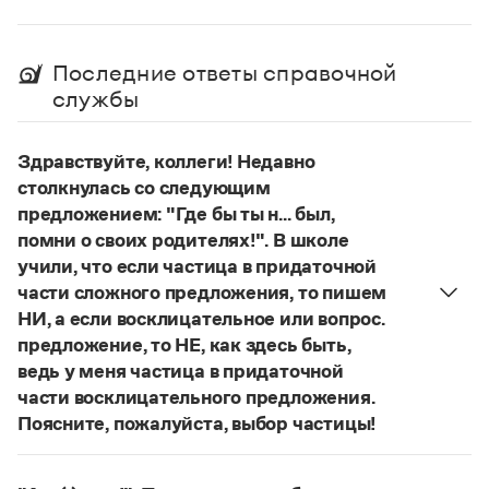
Статьи
Монологи
Интервью
Последние ответы справочной
Лекции и подкасты
службы
Рекомендуем
Здравствуйте, коллеги! Недавно
Учебник Грамоты
столкнулась со следующим
предложением: "Где бы ты н... был,
Правила русского языка: от азов до тонкостей
помни о своих родителях!". В школе
Интерактивные упражнения: от простого к сложному
учили, что если частица в придаточной
Скороговорки
части сложного предложения, то пишем
НИ, а если восклицательное или вопрос.
предложение, то НЕ, как здесь быть,
Издательство
ведь у меня частица в придаточной
части восклицательного предложения.
Словари
Поясните, пожалуйста, выбор частицы!
Научпоп
Правильно:
Где бы ты ни был, помни о своих
Учебники и справочники
Все книги
родителях!
Частица
не
пишется в независимых