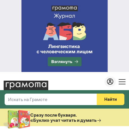
Найти
Искать на Грамоте
Везде
Справочная служба