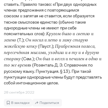
Управление в русском языке
Правила русской орфографии и пунктуации
Словари русского языка как государственного
ставить. Правило таково: «При двух однородных
Словарь русских имён
(1956)
членах предложения с повторяющимся
Словарь методических терминов
союзом
запятая не ставится, если образуется
и
тесное смысловое единство (обычно такие
Справочники
однородные члены не имеют при себе
Правила русской орфографии и пунктуации
пояснительных слов):
Кругом было и светло и
Русский язык. Краткий теоретический курс
(Т.);
зелено
Он носил и лето и зиму старую
для школьников
(Пауст.);
жокейскую кепку
Прибрежная полоса,
Письмовник
Справочник по пунктуации
пересечённая мысами, уходила и в ту и в другую
Словарь-справочник трудностей
(Сем.);
сторону
Он был и весел и печален в одно и
Справочник по фразеологии
» (Розенталь Д. Э. Справочник по
то же время
Азбучные истины
русскому языку. Пунктуация. § 13). При такой
Словарь-справочник непростые слова
Все справочники портала
пунктуации однородные члены будут представлять
собой интонационное целое.
28 сентября 2022
Журнал
В закладки
Поделиться
Новости и события