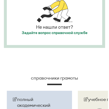
посмотрела на него, как
[
смотрят
]
на
сумасшедшего.
Страница ответа
Не нашли ответ?
Задайте вопрос
справочной службе
справочники грамоты
полный
учебное 
академический