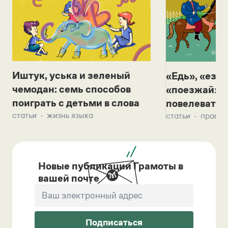
Иштук, уська и зеленый
«Едь», «езж
чемодан: семь способов
«поезжай»? 
поиграть с детьми в слова
повелевать 
статьи
жизнь языка
статьи
правил
Новые публикации Грамоты в
вашей почте
Подписаться