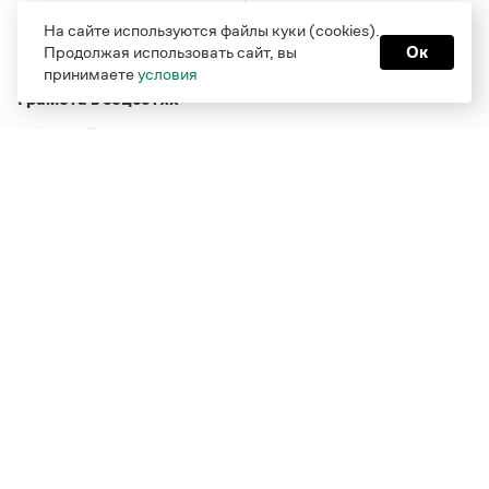
На сайте используются файлы куки (cookies).
Продолжая использовать сайт, вы
Ок
принимаете
условия
Грамота в соцсетях
Функционирует при финансовой поддержке Министерства
цифрового развития, связи и массовых коммуникаций
Российской Федерации
Перейти на старую версию
Грамоты
© Грамота.ru, 2000 – 2026
Свидетельство о регистрации СМИ: ЭЛ № ФС 77 - 84700,
выдано 10.02.2023
Дизайн — Мария Екимова /
Мотка