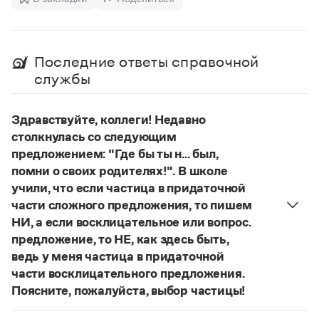
Управление в русском языке
Правила русской орфографии и пунктуации
Словари русского языка как государственного
Словарь русских имён
(1956)
Словарь методических терминов
Последние ответы справочной
Справочники
службы
Правила русской орфографии и пунктуации
Русский язык. Краткий теоретический курс
Здравствуйте, коллеги! Недавно
для школьников
столкнулась со следующим
Письмовник
предложением: "Где бы ты н... был,
Справочник по пунктуации
Словарь-справочник трудностей
помни о своих родителях!". В школе
Справочник по фразеологии
учили, что если частица в придаточной
Азбучные истины
части сложного предложения, то пишем
Словарь-справочник непростые слова
НИ, а если восклицательное или вопрос.
Все справочники портала
предложение, то НЕ, как здесь быть,
ведь у меня частица в придаточной
части восклицательного предложения.
Журнал
Поясните, пожалуйста, выбор частицы!
Правильно:
Где бы ты ни был, помни о своих
Новости и события