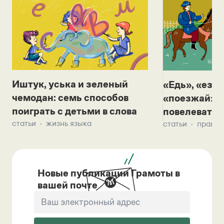
Иштук, уська и зеленый
«Едь», «езж
чемодан: семь способов
«поезжай»? 
поиграть с детьми в слова
повелевать 
статьи
жизнь языка
статьи
правил
Новые публикации Грамоты в
вашей почте