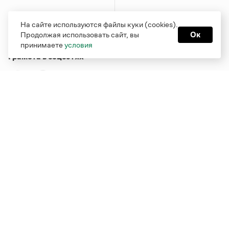
На сайте используются файлы куки (cookies).
Продолжая использовать сайт, вы
Ок
принимаете
условия
Грамота в соцсетях
Функционирует при финансовой поддержке Министерства
цифрового развития, связи и массовых коммуникаций
Российской Федерации
Перейти на старую версию
Грамоты
© Грамота.ru, 2000 – 2026
Свидетельство о регистрации СМИ: ЭЛ № ФС 77 - 84700,
выдано 10.02.2023
Дизайн — Мария Екимова /
Мотка