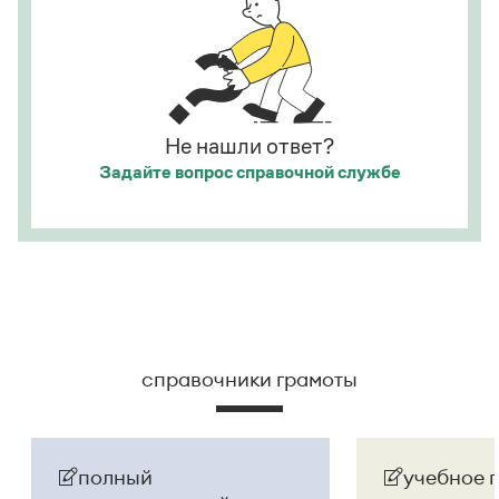
развернут в придаточное предложение:
Она
посмотрела на него, как
[
смотрят
]
на сумасшедшего
.
Страница ответа
Не нашли ответ?
Задайте вопрос
справочной службе
справочники грамоты
полный
учебное 