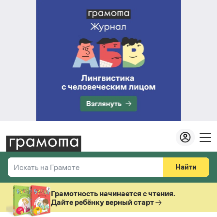
Найти
Искать на Грамоте
Везде
Справочная служба