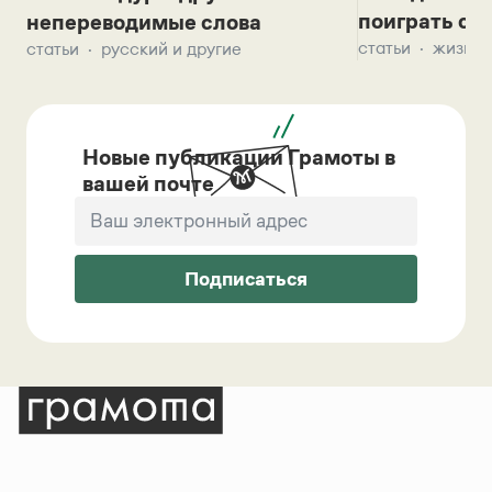
поиграть с д
непереводимые слова
статьи
жизнь 
статьи
русский и другие
Новые публикации Грамоты в
вашей почте
Подписаться