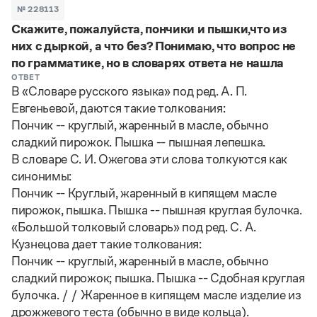
Задать вопрос справочной службе
Можно использовать знаки подстановки
№ 228113
Поиск по всем разделам
Горячие вопросы
Скажите, пожалуйста, пончики и пышки,что из
Все вопросы
?
— для любого символа, включая пробелы и дефисы (
к?
них с дыркой, а что без? Понимаю, что вопрос не
мпания
,
тер?а?а
,
общественно?полезный
)
по грамматике, но в словарях ответа не нашла
Словари
*
— для любого количества символов, кроме пробела
ОТВЕТ
видео-*
,
ране*ый
(
)
Словари
В «Словаре русского языка» под ред. А. П.
Русский орфографический словарь
Ответы справочной службы
Евгеньевой, даются такие толкования:
Большой орфоэпический словарь русского языка
Большой орфоэпический словарь русского языка
Пончик -- круглый, жаренный в масле, обычно
Большой толковый словарь русских глаголов
Словарь трудностей русского языка
Справочники
сладкий пирожок. Пышка -- пышная лепешка.
Большой толковый словарь русских существительных
Русское словесное ударение
В словаре С. И. Ожегова эти слова толкуются как
Большой толковый словарь русского языка
Словарь собственных имён
Правила русской орфографии и пунктуации
Учебник
Большой универсальный словарь русского языка
синонимы:
Большой универсальный словарь русского языка
Русский язык: краткий теоретический курс для
Русский орфографический словарь
Пончик -- Круглый, жаренный в кипящем масле
Большой толковый словарь русского языка
школьников
Журнал
Русское словесное ударение
пирожок, пышка. Пышка -- пышная круглая булочка.
Современный словарь иностранных слов
Современный словарь иностранных слов
Письмовник
«Большой толковый словарь» под ред. С. А.
Словарь антонимов
Большой толковый словарь русских
Справочник по пунктуации
Кузнецова дает такие толкования:
Словарь методических терминов
существительных
Словарь-справочник трудностей русского языка
Словарь русских имён
Пончик -- круглый, жаренный в масле, обычно
Большой толковый словарь русских глаголов
Справочник по фразеологии
Словарь синонимов
сладкий пирожок; пышка. Пышка -- Сдобная круглая
Словарь синонимов
Словарь-справочник «Непростые слова»
Словарь собственных имён
булочка. / / Жаренное в кипящем масле изделие из
Словарь трудностей русского языка
Словарь антонимов
Азбучные истины
дрожжевого теста (обычно в виде кольца).
Управление в русском языке