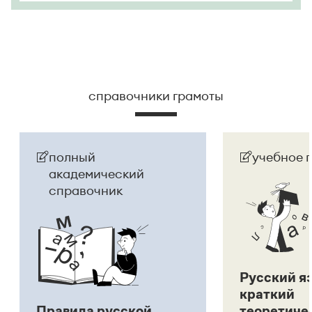
справочники грамоты
полный
учебное 
академический
справочник
Русский я
краткий
Правила русской
теоретиче