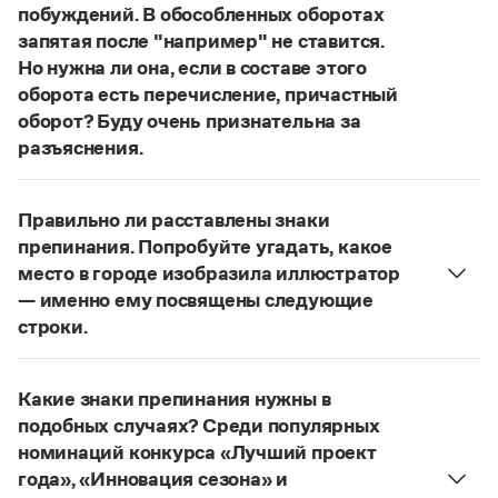
Статьи
побуждений. В обособленных оборотах
Монологи
запятая после "например" не ставится.
Интервью
Но нужна ли она, если в составе этого
Лекции и подкасты
оборота есть перечисление, причастный
Рекомендуем
оборот? Буду очень признательна за
разъяснения.
«Правил русской орфографии и пунктуации»
В § 94
Учебник Грамоты
под ред. В. В. Лопатина говорится, что вводные
Правильно ли расставлены знаки
слова и сочетания слов, стоящие на границе
Правила русского языка: от азов до тонкостей
препинания. Попробуйте угадать, какое
частей сложного предложения и относящиеся к
Интерактивные упражнения: от простого к сложному
место в городе изобразила иллюстратор
Скороговорки
следующему за ними предложению,
— именно ему посвящены следующие
не отделяются от него запятой:
Послышался
строки.
резкий стук, должно быть сорвалась ставня
(Ч.).
Нужно закрыть запятой придаточную часть:
По этому правилу запятая после
например
Издательство
Попробуйте угадать, какое место в городе
не нужна:
Мотивы совершения преступления у
Какие знаки препинания нужны в
изобразила иллюстратор, — именно ему
Словари
соучастников могут быть разными, например
подобных случаях? Среди популярных
посвящены следующие строки
.
Научпоп
подстрекатель действует по мотивам
номинаций конкурса «Лучший проект
Учебники и справочники
Страница ответа
национальной ненависти или вражды,
года», «Инновация сезона» и
Все книги