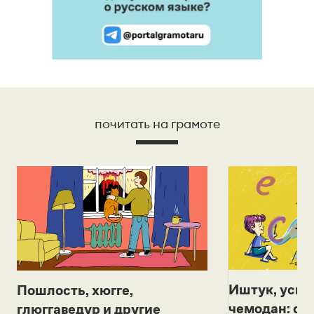
почитать на грамоте
Иштук, уськ
Пошлость, хюгге,
чемодан: се
глюггаведур и другие