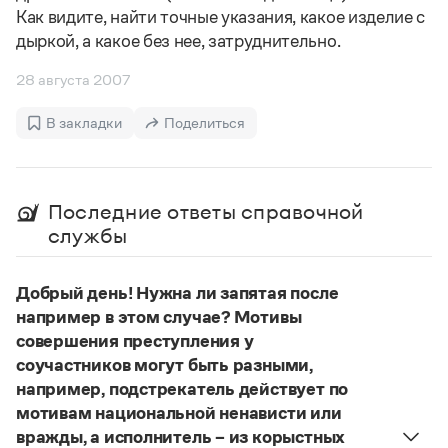
Управление в русском языке
Правила русской орфографии и пунктуации
Как видите, найти точные указания, какое изделие с
Словари русского языка как государственного
Словарь русских имён
(1956)
дыркой, а какое без нее, затруднительно.
Словарь методических терминов
28 августа 2007
Справочники
В закладки
Поделиться
Правила русской орфографии и пунктуации
Русский язык. Краткий теоретический курс
для школьников
Письмовник
Последние ответы справочной
Справочник по пунктуации
службы
Словарь-справочник трудностей
Справочник по фразеологии
Азбучные истины
Добрый день! Нужна ли запятая после
Словарь-справочник непростые слова
например в этом случае? Мотивы
Все справочники портала
совершения преступления у
соучастников могут быть разными,
например, подстрекатель действует по
Журнал
мотивам национальной ненависти или
вражды, а исполнитель – из корыстных
Новости и события