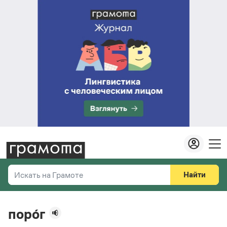
Найти
Искать на Грамоте
Везде
Справочная служба
поро́г