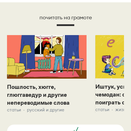
почитать на грамоте
Иштук, уськ
Пошлость, хюгге,
чемодан: се
глюггаведур и другие
поиграть с д
непереводимые слова
статьи
жизнь 
статьи
русский и другие