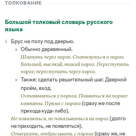
Управление в русском языке
Правила русской орфографии и пунктуации
ТОЛКОВАНИЕ
Словари русского языка как государственного
Словарь русских имён
(1956)
Словарь методических терминов
Большой толковый словарь русского
языка
Справочники
Брус на полу под дверью.
1.
Правила русской орфографии и пунктуации
Русский язык. Краткий теоретический курс
Обычно деревянный.
для школьников
Шагнуть через порог. Споткнуться о порог.
Письмовник
Большой, высокий, низкий порог. Переступить
Справочник по пунктуации
порог; переступить через порог.
Словарь-справочник трудностей
Справочник по фразеологии
Также: сделать решительный шаг. Дверной
Азбучные истины
проём, вход.
Словарь-справочник непростые слова
Остановиться у порога. Появиться на пороге
Все справочники портала
(сразу же после
комнаты. Прямо с порога
прихода куда-либо).
(долго
Не появляться, не показываться на порог
Журнал
не приходить, не появляться).
Новости и события
(сразу же, не
Отвергать, отбрасывать с порога