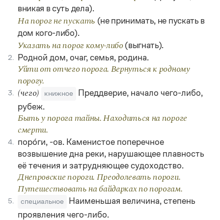
Статьи
вникая в суть дела).
Монологи
(не принимать, не пускать в
На порог не пускать
Интервью
дом кого-либо).
Лекции и подкасты
Рекомендуем
(выгнать).
Указать на порог кому-либо
Родной дом, очаг, семья, родина.
2.
Уйти от отчего порога. Вернуться к родному
порогу.
Учебник Грамоты
Преддверие, начало чего-либо,
3.
(чего)
книжное
Правила русского языка: от азов до тонкостей
рубеж.
Интерактивные упражнения: от простого к сложному
Быть у порога тайны. Находиться на пороге
Скороговорки
смерти.
поро́ги, -ов. Каменистое поперечное
4.
возвышение дна реки, нарушающее плавность
Издательство
её течения и затрудняющее судоходство.
Днепровские пороги. Преодолевать пороги.
Словари
Путешествовать на байдарках по порогам.
Научпоп
Наименьшая величина, степень
5.
специальное
Учебники и справочники
Все книги
проявления чего-либо.