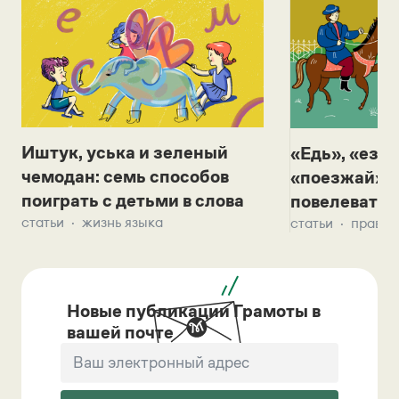
Иштук, уська и зеленый
«Едь», «езж
чемодан: семь способов
«поезжай»? 
поиграть с детьми в слова
повелевать 
статьи
жизнь языка
статьи
правил
Новые публикации Грамоты в
вашей почте