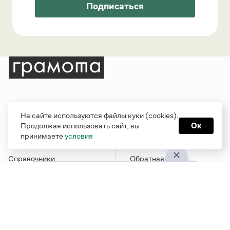
Подписаться
Рубрики
О проекте
На сайте используются файлы куки (cookies).
Продолжая использовать сайт, вы
Ок
Справочная служба
О портале
принимаете
условия
Словари
Команда
Справочники
Обратная связь
Библиотека
Реклама и партнерство
Журнал
Политика
конфиденциальности
Учебник
Пользовательское
Издательство
соглашение