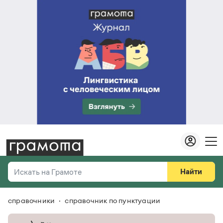
Найти
Искать на Грамоте
справочники
справочник по пунктуации
Везде
Справочная служба