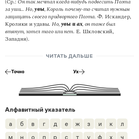
(Ср.:
Он так мечтал когда-нибудь подвесить Поэта
за уши… Но,
увы
, Король почему-то считал нужным
защищать своего придворного Поэта.
Ф. Искандер,
Кролики и удавы.
Но,
увы и ах
, он тоже был
втянут, хотел того или нет.
Е. Шкловский,
Западня).
ЧИТАТЬ ДАЛЬШЕ
Точно
Ух
Алфавитный указатель
а
б
в
г
д
е
ж
з
и
к
л
м
н
о
п
р
с
т
у
ф
х
ч