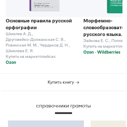
Основные правила русской
Морфемно-
орфографии
словообразовате
Шмелев А. Д.
,
русского языка. 
Друговейко-Должанская С. В.
,
Зайкова Е. С.
,
Попова 
Ровинская М. М.
,
Чердаков Д. Н.
,
Купить на маркетплей
Шмелева Е. Я.
Ozon
Wildberries
Купить на маркетплейсах:
Ozon
Купить книгу
справочники грамоты