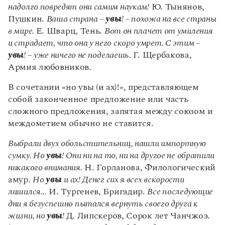
Статьи
надолго повредят они самим наукам!
Ю. Тынянов,
Монологи
Пушкин.
Ваша страна –
увы
! – похожа на все страны
Интервью
в мире.
Е. Шварц, Тень.
Вот он плачет от умиления
Лекции и подкасты
и страдает, что она у него скоро умрет. С этим –
Рекомендуем
увы
! – уже ничего не поделаешь.
Г. Щербакова,
Армия любовников.
Учебник Грамоты
В сочетании «но увы (и ах)!», представляющем
собой законченное предложение или часть
Правила русского языка: от азов до тонкостей
сложного предложения, запятая между союзом и
Интерактивные упражнения: от простого к сложному
междометием обычно не ставится.
Скороговорки
Выбрали двух обольстительниц, нашли импортную
сумку. Но
увы
! Они ни на то, ни на другое не обратили
Издательство
никакого внимания.
Н. Горланова, Филологический
амур.
Но
увы
и ах! Денег сих я всех вскорости
Словари
лишился…
И. Тургенев, Бригадир.
Все последующие
Научпоп
дни я безуспешно пытался вернуть своего друга к
Учебники и справочники
жизни, но
увы
!
Д. Липскеров, Сорок лет Чанчжоэ.
Все книги