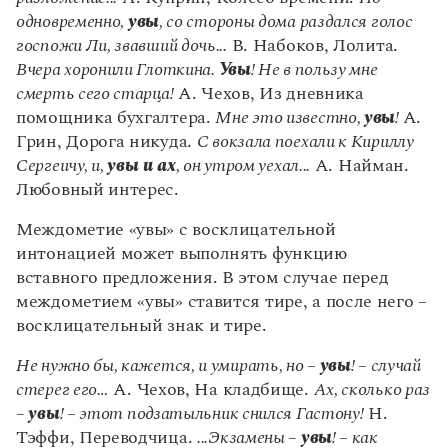
Управление в русском языке
Правила русской орфографии и пунктуации
Словари русского языка как государственного
одновременно,
увы
, со стороны дома раздался голос
Словарь русских имён
(1956)
госпожи Ли, звавший дочь...
В. Набоков, Лолита.
Словарь методических терминов
Вчера хоронили Глоткина.
Увы
! Не в пользу мне
смерть сего старца!
Справочники
А. Чехов, Из дневника
помощника бухгалтера.
Мне это известно,
увы
!
А.
Правила русской орфографии и пунктуации
Грин, Дорога никуда.
С вокзала поехали к Кириллу
Русский язык. Краткий теоретический курс
Сергеичу, и,
увы и ах
, он утром уехал...
А. Найман.
для школьников
Любовный интерес.
Письмовник
Справочник по пунктуации
Междометие «увы» с восклицательной
Словарь-справочник трудностей
интонацией может выполнять функцию
Справочник по фразеологии
Азбучные истины
вставного предложения. В этом случае перед
Словарь-справочник непростые слова
междометием «увы» ставится тире, а после него –
Все справочники портала
восклицательный знак и тире.
Не нужно бы, кажется, и умирать, но –
увы
! – случай
стерег его…
А. Чехов, На кладбище.
Ах, сколько раз
Журнал
–
увы
! – этот подзатыльник снился Гастону!
Н.
Тэффи, Переводчица.
...Экзамены –
увы
! – как
Новости и события